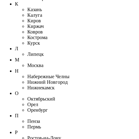
К
Казань
Калуга
Киров
Киржач
Ковров
Кострома
Курск
Л
Липецк
М
Москва
Н
Набережные Челны
Нижний Новгород
Нижнекамск
О
Октябрьский
Орел
Оренбург
П
Пенза
Пермь
Р
Ростов-на-Дону