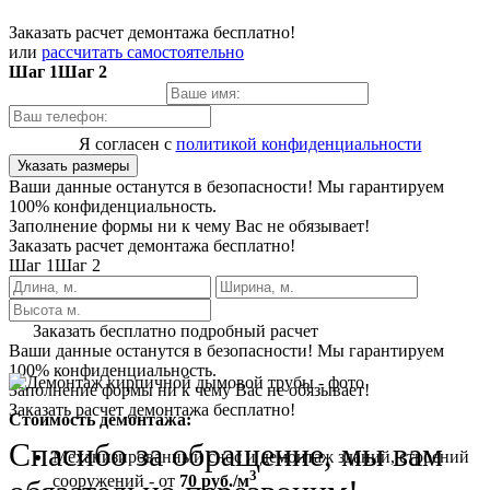
Заказать расчет демонтажа бесплатно!
или
рассчитать самостоятельно
Шаг 1
Шаг 2
Я согласен с
политикой конфиденциальности
Указать размеры
Ваши данные останутся в безопасности! Мы гарантируем
100% конфиденциальность.
Заполнение формы ни к чему Вас не обязывает!
Заказать расчет демонтажа бесплатно!
Шаг 1
Шаг 2
Заказать бесплатно подробный расчет
Ваши данные останутся в безопасности! Мы гарантируем
100% конфиденциальность.
Заполнение формы ни к чему Вас не обязывает!
Заказать расчет демонтажа бесплатно!
Стоимость демонтажа:
Спасибо за обращение, мы вам
Механизированный снос и демонтаж зданий, строений
3
сооружений - от
70 руб./м