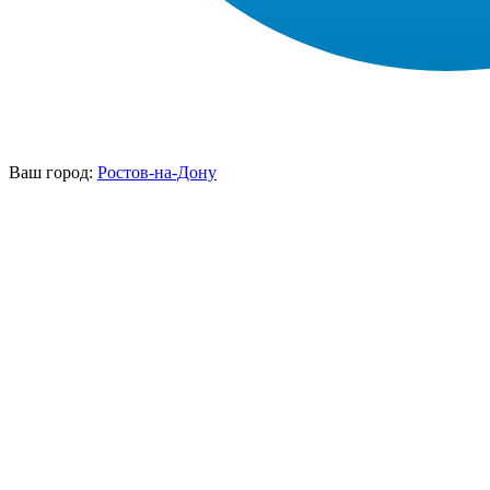
Ваш город:
Ростов-на-Дону
НАШИ УСЛУГИ ▾
О КОМПАНИИ
ПАРК ТЕХНИКИ
ВЫПОЛНЕННЫЕ
ЦЕНЫ
КОНТАКТЫ
РАБОТЫ
СКАЧАТЬ
ОТЗЫВЫ КЛИЕНТОВ
ВИДЕО
ПРЕЗЕНТАЦИЮ
СРО И ЛИЦЕНЗИИ