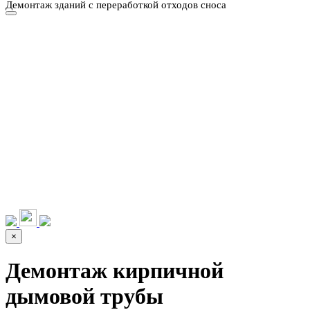
Демонтаж зданий с переработкой отходов сноса
НАШИ УСЛУГИ ▾
О КОМПАНИИ
ПАРК ТЕХНИКИ
ВЫПОЛНЕННЫЕ
ЦЕНЫ
КОНТАКТЫ
РАБОТЫ
СКАЧАТЬ
ОТЗЫВЫ КЛИЕНТОВ
ВИДЕО
ПРЕЗЕНТАЦИЮ
СРО И ЛИЦЕНЗИИ
×
Демонтаж кирпичной
дымовой трубы