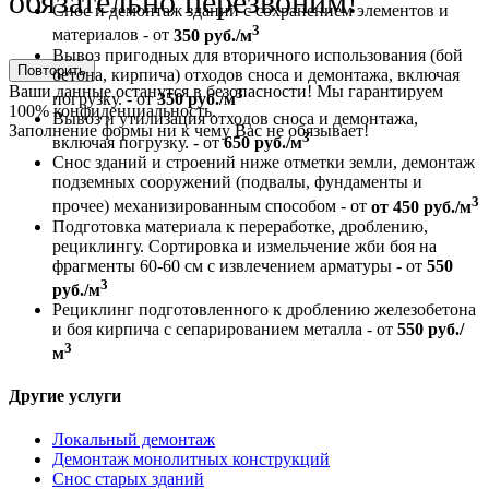
обязательно перезвоним!
Снос и демонтаж зданий с сохранением элементов и
3
материалов - от
350 руб./м
Вывоз пригодных для вторичного использования (бой
Повторить
бетона, кирпича) отходов сноса и демонтажа, включая
Ваши данные останутся в безопасности! Мы гарантируем
3
погрузку. - от
350 руб./м
100% конфиденциальность.
Вывоз и утилизация отходов сноса и демонтажа,
Заполнение формы ни к чему Вас не обязывает!
3
включая погрузку. - от
650 руб./м
Снос зданий и строений ниже отметки земли, демонтаж
подземных сооружений (подвалы, фундаменты и
3
прочее) механизированным способом - от
от 450 руб./м
Подготовка материала к переработке, дроблению,
рециклингу. Сортировка и измельчение жби боя на
фрагменты 60-60 см с извлечением арматуры - от
550
3
руб./м
Рециклинг подготовленного к дроблению железобетона
и боя кирпича с сепарированием металла - от
550 руб./
3
м
Другие услуги
Локальный демонтаж
Демонтаж монолитных конструкций
Снос старых зданий