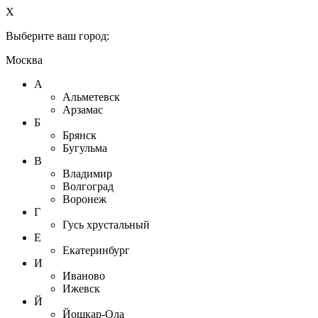
X
Выберите ваш город:
Москва
А
Альметевск
Арзамас
Б
Брянск
Бугульма
В
Владимир
Волгоград
Воронеж
Г
Гусь хрустальный
Е
Екатеринбург
И
Иваново
Ижевск
Й
Йошкар-Ола