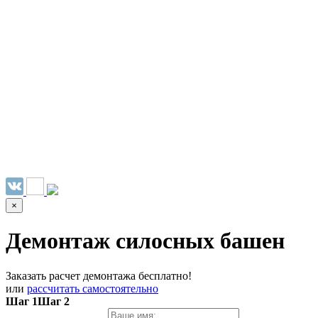
НАШИ УСЛУГИ ▾
О КОМПАНИИ
ПАРК ТЕХНИКИ
ВЫПОЛНЕННЫЕ
ЦЕНЫ
КОНТАКТЫ
РАБОТЫ
СКАЧАТЬ
ОТЗЫВЫ КЛИЕНТОВ
ВИДЕО
ПРЕЗЕНТАЦИЮ
СРО И ЛИЦЕНЗИИ
×
Демонтаж силосных башен
Заказать расчет демонтажа бесплатно!
или
рассчитать самостоятельно
Шаг 1
Шаг 2