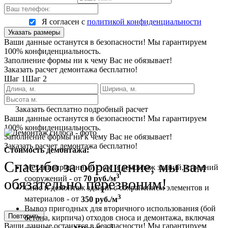
Я согласен с
политикой конфиденциальности
Указать размеры
Ваши данные останутся в безопасности! Мы гарантируем
100% конфиденциальность.
Заполнение формы ни к чему Вас не обязывает!
Заказать расчет демонтажа бесплатно!
Шаг 1
Шаг 2
Заказать бесплатно подробный расчет
Ваши данные останутся в безопасности! Мы гарантируем
100% конфиденциальность.
Заполнение формы ни к чему Вас не обязывает!
Заказать расчет демонтажа бесплатно!
Стоимость демонтажа:
Спасибо за обращение, мы вам
Механизированный снос и демонтаж зданий, строений
3
сооружений - от
70 руб./м
обязательно перезвоним!
Снос и демонтаж зданий с сохранением элементов и
3
материалов - от
350 руб./м
Вывоз пригодных для вторичного использования (бой
Повторить
бетона, кирпича) отходов сноса и демонтажа, включая
Ваши данные останутся в безопасности! Мы гарантируем
3