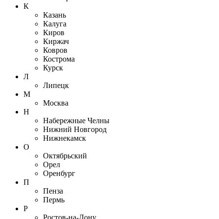
К
Казань
Калуга
Киров
Киржач
Ковров
Кострома
Курск
Л
Липецк
М
Москва
Н
Набережные Челны
Нижний Новгород
Нижнекамск
О
Октябрьский
Орел
Оренбург
П
Пенза
Пермь
Р
Ростов-на-Дону