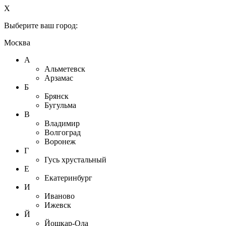
X
Выберите ваш город:
Москва
А
Альметевск
Арзамас
Б
Брянск
Бугульма
В
Владимир
Волгоград
Воронеж
Г
Гусь хрустальный
Е
Екатеринбург
И
Иваново
Ижевск
Й
Йошкар-Ола