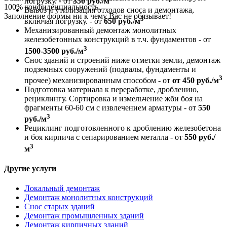
погрузку. - от
350 руб./м
100% конфиденциальность.
Вывоз и утилизация отходов сноса и демонтажа,
Заполнение формы ни к чему Вас не обязывает!
3
включая погрузку. - от
650 руб./м
Механизированный демонтаж монолитных
железобетонных конструкций в т.ч. фундаментов - от
3
1500-3500 руб./м
Снос зданий и строений ниже отметки земли, демонтаж
подземных сооружений (подвалы, фундаменты и
3
прочее) механизированным способом - от
от 450 руб./м
Подготовка материала к переработке, дроблению,
рециклингу. Сортировка и измельчение жби боя на
фрагменты 60-60 см с извлечением арматуры - от
550
3
руб./м
Рециклинг подготовленного к дроблению железобетона
и боя кирпича с сепарированием металла - от
550 руб./
3
м
Другие услуги
Локальный демонтаж
Демонтаж монолитных конструкций
Снос старых зданий
Демонтаж промышленных зданий
Демонтаж кирпичных зданий