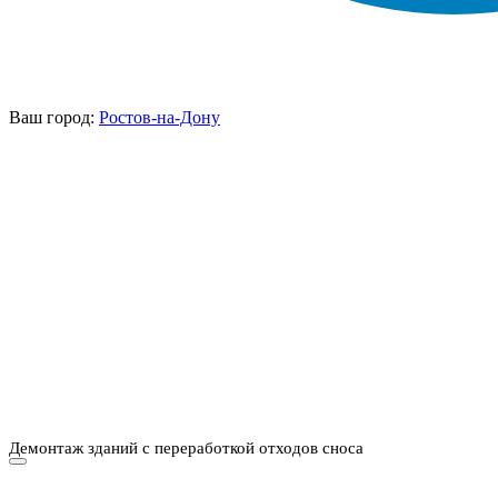
Ваш город:
Ростов-на-Дону
НАШИ УСЛУГИ ▾
О КОМПАНИИ
ПАРК ТЕХНИКИ
ВЫПОЛНЕННЫЕ
ЦЕНЫ
КОНТАКТЫ
РАБОТЫ
СКАЧАТЬ
ОТЗЫВЫ КЛИЕНТОВ
ВИДЕО
ПРЕЗЕНТАЦИЮ
СРО И ЛИЦЕНЗИИ
Демонтаж зданий с переработкой отходов сноса