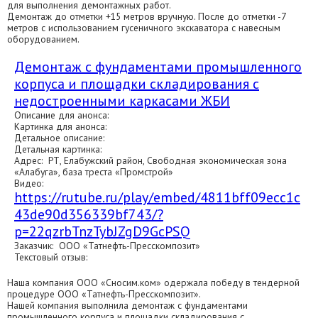
для выполнения демонтажных работ.
Демонтаж до отметки +15 метров вручную. После до отметки -7
метров с использованием гусеничного экскаватора с навесным
оборудованием.
Демонтаж с фундаментами промышленного
корпуса и площадки складирования с
недостроенными каркасами ЖБИ
Описание для анонса:
Картинка для анонса:
Детальное описание:
Детальная картинка:
Адрес: РТ, Елабужский район, Свободная экономическая зона
«Алабуга», база треста «Промстрой»
Видео:
https://rutube.ru/play/embed/4811bff09ecc1c
43de90d356339bf743/?
p=22qzrbTnzTybJZgD9GcPSQ
Заказчик: ООО «Татнефть-Пресскомпозит»
Текстовый отзыв:
Наша компания ООО «Сносим.ком» одержала победу в тендерной
процедуре ООО «Татнефть-Пресскомпозит».
Нашей компания выполнила демонтаж с фундаментами
промышленного корпуса и площадки складирования с