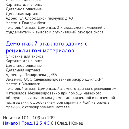
Картинка для анонса:
Детальное описание:
Детальная картинка:
Адрес: ул. Слободской переулок д.40
Место: г. Екатеринбург
Текстовый отзыв: Демонтаж 2-х складских помещений с
фундаментами и вывозом с утилизацией отходов сноса.
Демонтаж 7-этажного здания с
рециклингом материалов
Описание для анонса:
Картинка для анонса:
Детальное описание:
Детальная картинка:
Адрес: ул. Тимирязева д.48А
Заказчик: ООО Специализированный застройщик "СКН"
Место: г. Ульяновск
Текстовый отзыв: Демонтаж 7-этажного здания с рециклингом
материалов. Механизированно при помощи навесного
оборудования выполнили демонтаж надземной и подземной
части здания, с дроблением боя кирпича и ЖБИ на разные
фракции, с сепарированием металла.
Новости 101 - 109 из 109
Начало
|
Пред.
|
2
3
4
5
6
| След. | Конец