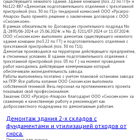
существующего нежилого здания. Здание конюшня (поз. 22 по ГП)» и
No122-887 «Демонтаж подготовительного отделения с трехэтажной
пристройкой (поз. 30 по Г1)» тендерной комиссией ООО «Русагро-
Аткарск» было принято решение о заключении договоров с ООО
«Сносим.ком».
В рамках обязательств по Договорам строительного подряда No
Д-2893/06-2024 от 25.06.2024г. и No Д-3211/07-2024 от 11.07.2024г.
ООО «Сносим.ком» выполнило демонтаж существующего нежилого
здания конюшни (по3.22 по ГТ) и подготовительного отделения с
трехэтажной пристройкой (поз. 30 по Г11).
Демонтаж производился на территории действующего предприятия,
в стесненных условиях. В здании подготовительного отделения с
трехэтажной пристройкой (поз. 03 по Г ) на момент проведения
работ находились действующие коммуникации который
обеспечивали жизнедеятельность завода.
Работы выполнялись поэтапно с учетом плановой остановки завода
на ППР. Все работы копания ООО Сносим.ком выполнила
собственной техникой. Весь персонал на протяжениевсего проекта
показывал свой профессионализм.
Заказчик ООО «Русагро-Аткарск» благодарит ООО «Сносим.ком» за
слаженную и качественную работу и рекомендует как
добросовестного подрядчика по демонтажным работам.
Демонтаж здания 2-х складов с
фундаментами и утилизацией отходов от
сноса.
Описание для анонса: