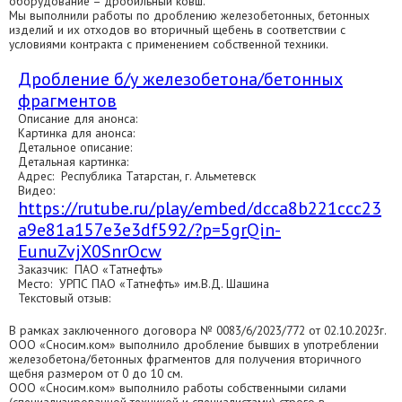
оборудование – дробильный ковш.
Мы выполнили работы по дроблению железобетонных, бетонных
изделий и их отходов во вторичный щебень в соответствии с
условиями контракта с применением собственной техники.
Дробление б/у железобетона/бетонных
фрагментов
Описание для анонса:
Картинка для анонса:
Детальное описание:
Детальная картинка:
Адрес: Республика Татарстан, г. Альметевск
Видео:
https://rutube.ru/play/embed/dcca8b221ccc23
a9e81a157e3e3df592/?p=5grQin-
EunuZvjX0SnrOcw
Заказчик: ПАО «Татнефть»
Место: УРПС ПАО «Татнефть» им.В.Д. Шашина
Текстовый отзыв:
В рамках заключенного договора № 0083/6/2023/772 от 02.10.2023г.
ООО «Сносим.ком» выполнило дробление бывших в употреблении
железобетона/бетонных фрагментов для получения вторичного
щебня размером от 0 до 10 см.
ООО «Сносим.ком» выполнило работы собственными силами