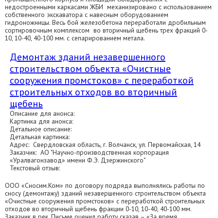
недостроенными каркасами ЖБИ механизировано с использованием
собственного экскаватора с навесным оборудованием
гидроножницы. Весь бой железобетона переработали дробильным
сортировочным комплексом во вторичный щебень трех фракций 0-
10, 10-40, 40-100 мм. с сепарированием метала.
Демонтаж зданий незавершенного
строительством объекта «Очистные
сооружения промстоков» с переработкой
строительных отходов во вторичный
щебень
Описание для анонса:
Картинка для анонса:
Детальное описание:
Детальная картинка:
Адрес: Свердловская область, г. Волчанск, ул. Первомайская, 14
Заказчик: АО "Научно-производственная корпорация
«Уралвагонзавод» имени Ф.Э. Дзержинского"
Текстовый отзыв:
ООО «Сносим.Ком» по договору подряда выполнялись работы по
сносу (демонтажу) зданий незавершенного строительством объекта
«Очистные сооружения промстоков» с переработкой строительных
отходов во вторичный щебень фракции 0-10, 10-40, 40-100 мм.
Заказчик в рек. Письме оценил работу сказав – «За время