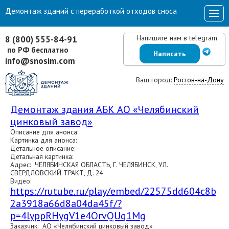
Демонтаж зданий с переработкой отходов сноса
Напишите нам в telegram
8 (800) 555-84-91
по РФ бесплатно
Написать
info@snosim.com
Ваш город:
Ростов-на-Дону
Демонтаж здания АБК АО «Челябинский
цинковый завод»
Описание для анонса:
Картинка для анонса:
Детальное описание:
Детальная картинка:
Адрес: ЧЕЛЯБИНСКАЯ ОБЛАСТЬ, Г. ЧЕЛЯБИНСК, УЛ.
СВЕРДЛОВСКИЙ ТРАКТ, Д. 24
Видео:
https://rutube.ru/play/embed/22575dd604c8b
2a3918a66d8a04da45f/?
p=4lyppRHygV1e4OrvQUq1Mg
Заказчик: АО «Челябинский цинковый завод»