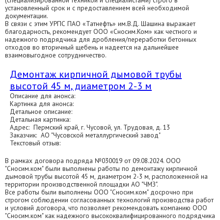
(специализированной техникой и специалистами) строго в
установленный срок и с предоставлением всей необходимой
документации.
В связи с этим УРПС ПАО «Татнефть» им.В.Д. Шашина выражает
благодарность, рекомендует ООО «Сносим.Ком» как честного и
надежного подрядчика для дробления/переработки бетонных
отходов во вторичный щебень и надеется на дальнейшее
взаимовыгодное сотрудничество.
Демонтаж кирпичной дымовой трубы
высотой 45 м, диаметром 2-3 м
Описание для анонса:
Картинка для анонса:
Детальное описание:
Детальная картинка:
Адрес: Пермский край, г. Чусовой, ул. Трудовая, д. 13
Заказчик: АО "Чусовской металлургический завод"
Текстовый отзыв:
В рамках договора подряда №030019 от 09.08.2024. ООО
"Сносим.ком" были выполнены работы по демонтажу кирпичной
дымовой трубы высотой 45 м, диаметром 2-3 м, расположенной на
территории производственной площадки АО "ЧМЗ".
Все работы были выполнены ООО "Сносим.ком" досрочно при
строгом соблюдении согласованных технологий производства работ
и условий договора, что позволяет рекомендовать компанию ООО
"Сносим.ком" как надежного высококвалифицированного подрядчика