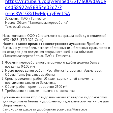
https://rutube.ru/play/embed/52f76009da90e
d4d38922656934e02d7/?
p=os8W1G8rUwMojlryEVeLSA
Заказчик: ПАО «Татнефть»
Место: Объект "Татнефтьгазпереработка"
Текстовый отзыв:
Наша компания ООО «Сносим.ком» одержала победу в тендерной
№3243038 (ЭТП В2В-Centr).
Наименование предмета электронного аукциона:
Дробление
бывших в употребление железобетонных или бетонных фрагментов и
их отходов для получения вторичного щебня на объектах
«Татнефтьгазпереработка» ПАО « Татнефть».
Фракция переработанного вторичного щебня должна быть в
пределах 0-100 мм.
Место проведения работ - Республика Татарстан, г. Альметевск.
Объект Татнефтьгазпереработка
Срок проведения работ 10 календарных дней с момента
поступления заявки от Заказчика.
3
Объем работ - ориентировочно 2500 м
.
Требования к технике – наличие спецтехники:
Гусеничный экскаватор с гидравлическим крашером, гидромолотом
для подготовки бетона к дроблению, гидравлическим магнитом для
сбора металла;
Самоходная щековая дробильная установка/Навесное