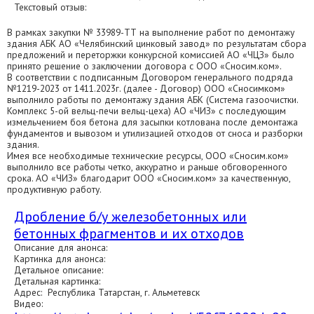
Текстовый отзыв:
В рамках закупки № 33989-ТТ на выполнение работ по демонтажу
здания АБК АО «Челябинский цинковый завод» по результатам сбора
предложений и переторжки конкурсной комиссией АО «ЧЦЗ» было
принято решение о заключении договора с ООО «Сносим.ком».
В соответствии с подписанным Договором генерального подряда
№1219-2023 от 1411.2023г. (далее - Договор) ООО «Сносимком»
выполнило работы по демонтажу здания АБК (Система газоочистки.
Комплекс 5-ой вельц-печи вельц-цеха) АО «ЧИЗ» с последующим
измельчением боя бетона для засыпки котлована после демонтажа
фундаментов и вывозом и утилизацией отходов от сноса и разборки
здания.
Имея все необходимые технические ресурсы, ООО «Сносим.ком»
выполнило все работы четко, аккуратно и раньше обговоренного
срока. АО «ЧИЗ» благодарит ООО «Сносим.ком» за качественную,
продуктивную работу.
Дробление б/у железобетонных или
бетонных фрагментов и их отходов
Описание для анонса:
Картинка для анонса:
Детальное описание:
Детальная картинка:
Адрес: Республика Татарстан, г. Альметевск
Видео: