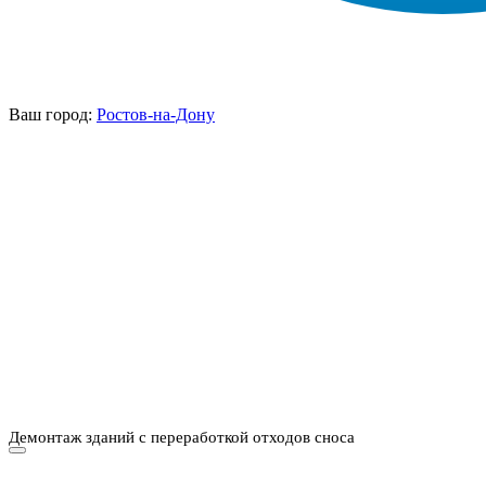
Ваш город:
Ростов-на-Дону
НАШИ УСЛУГИ ▾
О КОМПАНИИ
ПАРК ТЕХНИКИ
ВЫПОЛНЕННЫЕ
ЦЕНЫ
КОНТАКТЫ
РАБОТЫ
СКАЧАТЬ
ОТЗЫВЫ КЛИЕНТОВ
ВИДЕО
ПРЕЗЕНТАЦИЮ
СРО И ЛИЦЕНЗИИ
Демонтаж зданий с переработкой отходов сноса