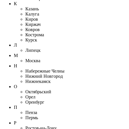
К
Казань
Калуга
Киров
Киржач
Ковров
Кострома
Курск
Л
Липецк
М
Москва
Н
Набережные Челны
Нижний Новгород
Нижнекамск
О
Октябрьский
Орел
Оренбург
П
Пенза
Пермь
Р
Ростов-на-Дону