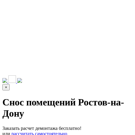
НАШИ УСЛУГИ ▾
О КОМПАНИИ
ПАРК ТЕХНИКИ
ВЫПОЛНЕННЫЕ
ЦЕНЫ
КОНТАКТЫ
РАБОТЫ
СКАЧАТЬ
ОТЗЫВЫ КЛИЕНТОВ
ВИДЕО
ПРЕЗЕНТАЦИЮ
СРО И ЛИЦЕНЗИИ
×
Снос помещений Ростов-на-
Дону
Заказать расчет демонтажа бесплатно!
или
рассчитать самостоятельно