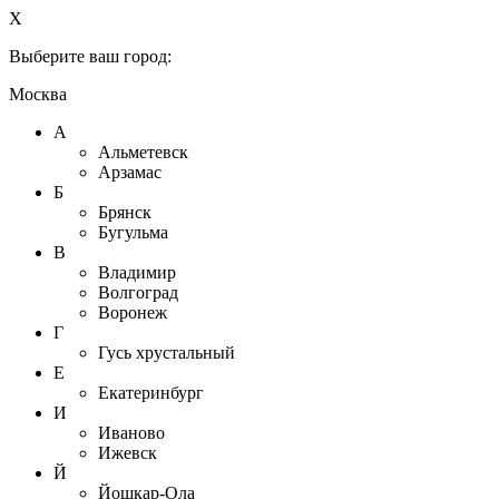
X
Выберите ваш город:
Москва
А
Альметевск
Арзамас
Б
Брянск
Бугульма
В
Владимир
Волгоград
Воронеж
Г
Гусь хрустальный
Е
Екатеринбург
И
Иваново
Ижевск
Й
Йошкар-Ола