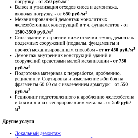
погрузку. - от
350 руб./м
Вывоз и утилизация отходов сноса и демонтажа,
3
включая погрузку. - от
650 руб./м
Механизированный демонтаж монолитных
железобетонных конструкций в т.ч. фундаментов - от
3
1500-3500 руб./м
Снос зданий и строений ниже отметки земли, демонтаж
подземных сооружений (подвалы, фундаменты и
3
прочее) механизированным способом - от
от 450 руб./м
Демонтаж внутренних конструкций зданий и
сооружений средствами малой механизации - от
750
3
руб./м
Подготовка материала к переработке, дроблению,
рециклингу. Сортировка и измельчение жби боя на
фрагменты 60-60 см с извлечением арматуры - от
550
3
руб./м
Рециклинг подготовленного к дроблению железобетона
и боя кирпича с сепарированием металла - от
550 руб./
3
м
Другие услуги
Локальный демонтаж