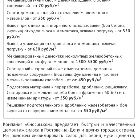
Механизированный снос и демонтаж зданий, строений
3
сооружений - от
70 руб./м
Снос и демонтаж зданий с сохранением элементов и
3
материалов - от
350 руб./м
Вывоз пригодных для вторичного использования (бой бетона,
кирпича) отходов сноса и демонтажа, включая погрузку. - от
350
3
руб./м
Вывоз и утилизация отходов сноса и демонтажа, включая
3
погрузку. - от
650 руб./м
Механизированный демонтаж монолитных железобетонных
3
конструкций в т.ч. фундаментов - от
1500-3500 руб./м
Снос зданий и строений ниже отметки земли, демонтаж
подземных сооружений (подвалы, фундаменты и прочее)
3
механизированным способом - от
от 450 руб./м
Подготовка материала к переработке, дроблению, рециклингу.
Сортировка и измельчение жби боя на фрагменты 60-60 см с
3
извлечением арматуры - от
550 руб./м
Рециклинг подготовленного к дроблению железобетона и боя
3
кирпича с сепарированием металла - от
550 руб./м
Компания «Сносим.ком» предлагает быстрый и качественный
демонтаж силоса в Ростове-на-Дону и других городах страны.
Мы поможем ликвидировать силос для зерна, муки, цемента,