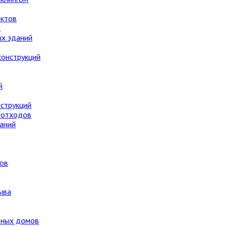
ектов
ж
х зданий
онструкций
й
струкций
 отходов
аний
ов
ыва
рных домов