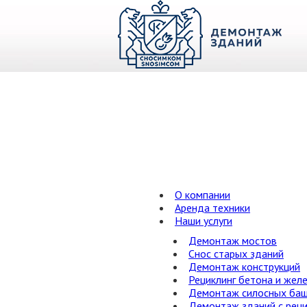
О КОМПАНИИ
ПАРК ТЕХНИКИ
НАШИ УСЛУГИ ▾
Ц
О компании
Аренда техники
Наши услуги
Демонтаж мостов
Снос старых зданий
Демонтаж конструкций
Рециклинг бетона и жел
Демонтаж силосных ба
Демонтаж зданий с рец