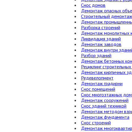
Снос домов
Демонтаж опасных объ
Строительный демонта
Демонтаж промышленны
Разборка строений
Демонтаж монолитных к
Ликвидация зданий
Демонтаж заводов
Демонтаж внутри здани
Разбор зданий
Демонтаж бетонных кон
Рециклинг строительных
Демонтаж кирпичных зд
Редевелопмент
Демонтаж градирни
Снос помещений
Снос многоэтажных дом
Демонтаж сооружений
Снос зданий техникой
Демонтаж методом взр
Демонтаж фундамента
Снос строений
Демонтаж многокварти