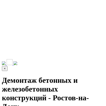
НАШИ УСЛУГИ ▾
О КОМПАНИИ
ПАРК ТЕХНИКИ
ВЫПОЛНЕННЫЕ
ЦЕНЫ
КОНТАКТЫ
РАБОТЫ
СКАЧАТЬ
ОТЗЫВЫ КЛИЕНТОВ
ВИДЕО
ПРЕЗЕНТАЦИЮ
СРО И ЛИЦЕНЗИИ
×
Демонтаж бетонных и
железобетонных
конструкций - Ростов-на-