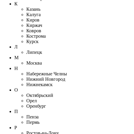
К
Казань
Калуга
Киров
Киржач
Ковров
Кострома
Курск
Л
Липецк
М
Москва
Н
Набережные Челны
Нижний Новгород
Нижнекамск
О
Октябрьский
Орел
Оренбург
П
Пенза
Пермь
Р
Ростов-на-Дону