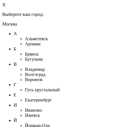
X
Выберите ваш город:
Москва
А
Альметевск
Арзамас
Б
Брянск
Бугульма
В
Владимир
Волгоград
Воронеж
Г
Гусь хрустальный
Е
Екатеринбург
И
Иваново
Ижевск
Й
Йошкар-Ола