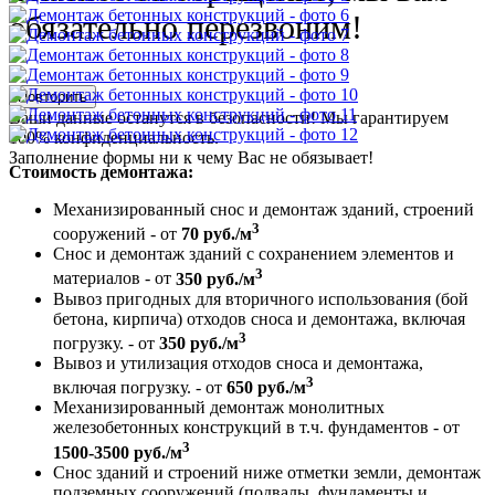
обязательно перезвоним!
Повторить
Ваши данные останутся в безопасности! Мы гарантируем
100% конфиденциальность.
Заполнение формы ни к чему Вас не обязывает!
Стоимость демонтажа:
Механизированный снос и демонтаж зданий, строений
3
сооружений - от
70 руб./м
Снос и демонтаж зданий с сохранением элементов и
3
материалов - от
350 руб./м
Вывоз пригодных для вторичного использования (бой
бетона, кирпича) отходов сноса и демонтажа, включая
3
погрузку. - от
350 руб./м
Вывоз и утилизация отходов сноса и демонтажа,
3
включая погрузку. - от
650 руб./м
Механизированный демонтаж монолитных
железобетонных конструкций в т.ч. фундаментов - от
3
1500-3500 руб./м
Снос зданий и строений ниже отметки земли, демонтаж
подземных сооружений (подвалы, фундаменты и