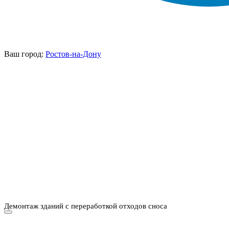
Ваш город:
Ростов-на-Дону
НАШИ УСЛУГИ ▾
О КОМПАНИИ
ПАРК ТЕХНИКИ
ВЫПОЛНЕННЫЕ
ЦЕНЫ
КОНТАКТЫ
РАБОТЫ
СКАЧАТЬ
ОТЗЫВЫ КЛИЕНТОВ
ВИДЕО
ПРЕЗЕНТАЦИЮ
СРО И ЛИЦЕНЗИИ
Демонтаж зданий с переработкой отходов сноса