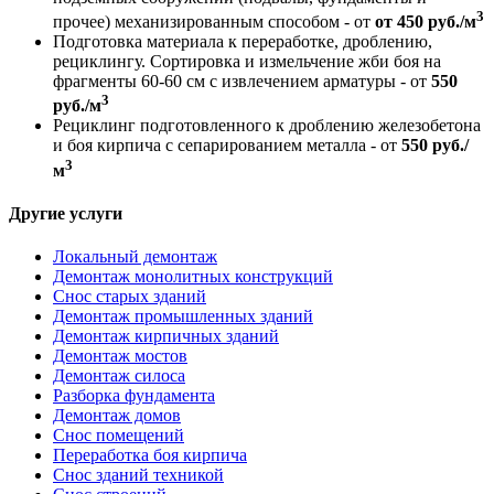
3
прочее) механизированным способом - от
от 450 руб./м
Подготовка материала к переработке, дроблению,
рециклингу. Сортировка и измельчение жби боя на
фрагменты 60-60 см с извлечением арматуры - от
550
3
руб./м
Рециклинг подготовленного к дроблению железобетона
и боя кирпича с сепарированием металла - от
550 руб./
3
м
Другие услуги
Локальный демонтаж
Демонтаж монолитных конструкций
Снос старых зданий
Демонтаж промышленных зданий
Демонтаж кирпичных зданий
Демонтаж мостов
Демонтаж силоса
Разборка фундамента
Демонтаж домов
Снос помещений
Переработка боя кирпича
Снос зданий техникой