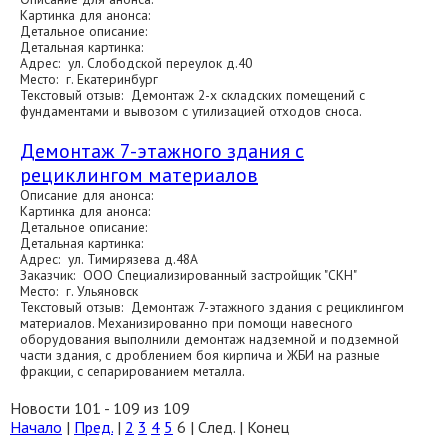
Картинка для анонса:
Детальное описание:
Детальная картинка:
Адрес: ул. Слободской переулок д.40
Место: г. Екатеринбург
Текстовый отзыв: Демонтаж 2-х складских помещений с
фундаментами и вывозом с утилизацией отходов сноса.
Демонтаж 7-этажного здания с
рециклингом материалов
Описание для анонса:
Картинка для анонса:
Детальное описание:
Детальная картинка:
Адрес: ул. Тимирязева д.48А
Заказчик: ООО Специализированный застройщик "СКН"
Место: г. Ульяновск
Текстовый отзыв: Демонтаж 7-этажного здания с рециклингом
материалов. Механизированно при помощи навесного
оборудования выполнили демонтаж надземной и подземной
части здания, с дроблением боя кирпича и ЖБИ на разные
фракции, с сепарированием металла.
Новости 101 - 109 из 109
Начало
|
Пред.
|
2
3
4
5
6
| След. | Конец