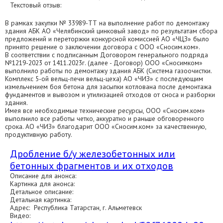
Текстовый отзыв:
В рамках закупки № 33989-ТТ на выполнение работ по демонтажу
здания АБК АО «Челябинский цинковый завод» по результатам сбора
предложений и переторжки конкурсной комиссией АО «ЧЦЗ» было
принято решение о заключении договора с ООО «Сносим.ком».
В соответствии с подписанным Договором генерального подряда
№1219-2023 от 1411.2023г. (далее - Договор) ООО «Сносимком»
выполнило работы по демонтажу здания АБК (Система газоочистки.
Комплекс 5-ой вельц-печи вельц-цеха) АО «ЧИЗ» с последующим
измельчением боя бетона для засыпки котлована после демонтажа
фундаментов и вывозом и утилизацией отходов от сноса и разборки
здания.
Имея все необходимые технические ресурсы, ООО «Сносим.ком»
выполнило все работы четко, аккуратно и раньше обговоренного
срока. АО «ЧИЗ» благодарит ООО «Сносим.ком» за качественную,
продуктивную работу.
Дробление б/у железобетонных или
бетонных фрагментов и их отходов
Описание для анонса:
Картинка для анонса:
Детальное описание:
Детальная картинка:
Адрес: Республика Татарстан, г. Альметевск
Видео: