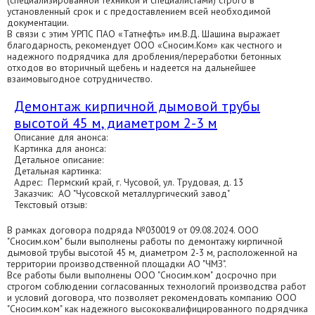
(специализированной техникой и специалистами) строго в
установленный срок и с предоставлением всей необходимой
документации.
В связи с этим УРПС ПАО «Татнефть» им.В.Д. Шашина выражает
благодарность, рекомендует ООО «Сносим.Ком» как честного и
надежного подрядчика для дробления/переработки бетонных
отходов во вторичный щебень и надеется на дальнейшее
взаимовыгодное сотрудничество.
Демонтаж кирпичной дымовой трубы
высотой 45 м, диаметром 2-3 м
Описание для анонса:
Картинка для анонса:
Детальное описание:
Детальная картинка:
Адрес: Пермский край, г. Чусовой, ул. Трудовая, д. 13
Заказчик: АО "Чусовской металлургический завод"
Текстовый отзыв:
В рамках договора подряда №030019 от 09.08.2024. ООО
"Сносим.ком" были выполнены работы по демонтажу кирпичной
дымовой трубы высотой 45 м, диаметром 2-3 м, расположенной на
территории производственной площадки АО "ЧМЗ".
Все работы были выполнены ООО "Сносим.ком" досрочно при
строгом соблюдении согласованных технологий производства работ
и условий договора, что позволяет рекомендовать компанию ООО
"Сносим.ком" как надежного высококвалифицированного подрядчика