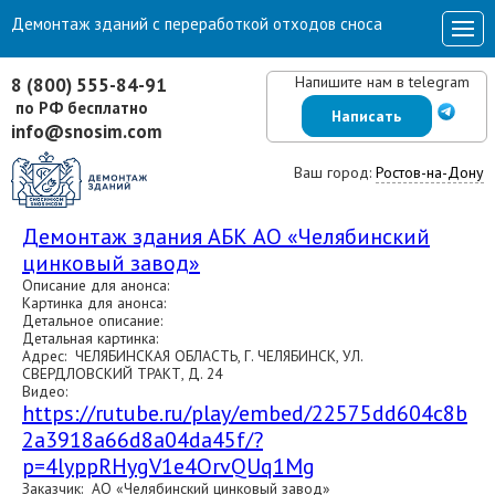
Демонтаж зданий с переработкой отходов сноса
Напишите нам в telegram
8 (800) 555-84-91
по РФ бесплатно
Написать
info@snosim.com
Ваш город:
Ростов-на-Дону
Демонтаж здания АБК АО «Челябинский
цинковый завод»
Описание для анонса:
Картинка для анонса:
Детальное описание:
Детальная картинка:
Адрес: ЧЕЛЯБИНСКАЯ ОБЛАСТЬ, Г. ЧЕЛЯБИНСК, УЛ.
СВЕРДЛОВСКИЙ ТРАКТ, Д. 24
Видео:
https://rutube.ru/play/embed/22575dd604c8b
2a3918a66d8a04da45f/?
p=4lyppRHygV1e4OrvQUq1Mg
Заказчик: АО «Челябинский цинковый завод»