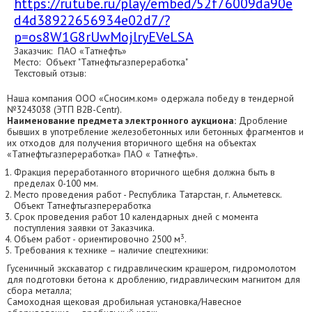
https://rutube.ru/play/embed/52f76009da90e
d4d38922656934e02d7/?
p=os8W1G8rUwMojlryEVeLSA
Заказчик: ПАО «Татнефть»
Место: Объект "Татнефтьгазпереработка"
Текстовый отзыв:
Наша компания ООО «Сносим.ком» одержала победу в тендерной
№3243038 (ЭТП В2В-Centr).
Наименование предмета электронного аукциона:
Дробление
бывших в употребление железобетонных или бетонных фрагментов и
их отходов для получения вторичного щебня на объектах
«Татнефтьгазпереработка» ПАО « Татнефть».
Фракция переработанного вторичного щебня должна быть в
пределах 0-100 мм.
Место проведения работ - Республика Татарстан, г. Альметевск.
Объект Татнефтьгазпереработка
Срок проведения работ 10 календарных дней с момента
поступления заявки от Заказчика.
3
Объем работ - ориентировочно 2500 м
.
Требования к технике – наличие спецтехники:
Гусеничный экскаватор с гидравлическим крашером, гидромолотом
для подготовки бетона к дроблению, гидравлическим магнитом для
сбора металла;
Самоходная щековая дробильная установка/Навесное