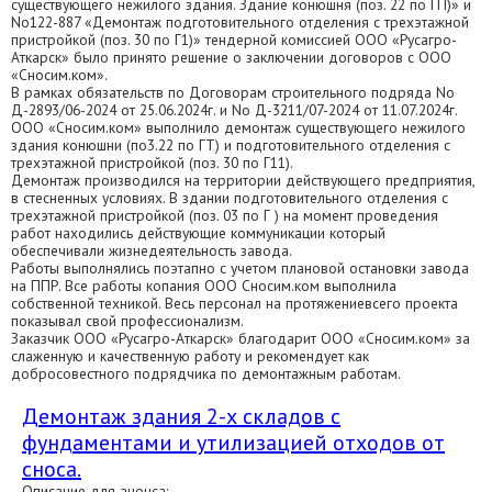
существующего нежилого здания. Здание конюшня (поз. 22 по ГП)» и
No122-887 «Демонтаж подготовительного отделения с трехэтажной
пристройкой (поз. 30 по Г1)» тендерной комиссией ООО «Русагро-
Аткарск» было принято решение о заключении договоров с ООО
«Сносим.ком».
В рамках обязательств по Договорам строительного подряда No
Д-2893/06-2024 от 25.06.2024г. и No Д-3211/07-2024 от 11.07.2024г.
ООО «Сносим.ком» выполнило демонтаж существующего нежилого
здания конюшни (по3.22 по ГТ) и подготовительного отделения с
трехэтажной пристройкой (поз. 30 по Г11).
Демонтаж производился на территории действующего предприятия,
в стесненных условиях. В здании подготовительного отделения с
трехэтажной пристройкой (поз. 03 по Г ) на момент проведения
работ находились действующие коммуникации который
обеспечивали жизнедеятельность завода.
Работы выполнялись поэтапно с учетом плановой остановки завода
на ППР. Все работы копания ООО Сносим.ком выполнила
собственной техникой. Весь персонал на протяжениевсего проекта
показывал свой профессионализм.
Заказчик ООО «Русагро-Аткарск» благодарит ООО «Сносим.ком» за
слаженную и качественную работу и рекомендует как
добросовестного подрядчика по демонтажным работам.
Демонтаж здания 2-х складов с
фундаментами и утилизацией отходов от
сноса.
Описание для анонса: