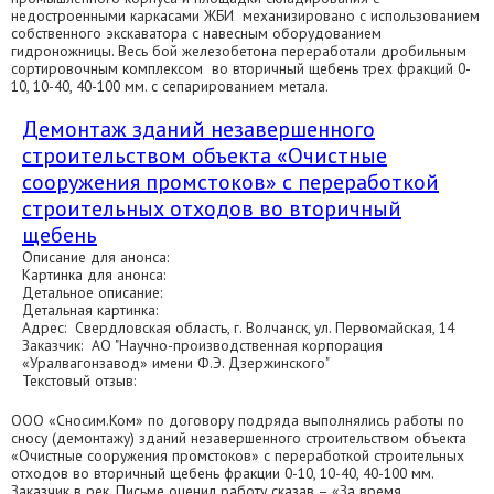
недостроенными каркасами ЖБИ механизировано с использованием
собственного экскаватора с навесным оборудованием
гидроножницы. Весь бой железобетона переработали дробильным
сортировочным комплексом во вторичный щебень трех фракций 0-
10, 10-40, 40-100 мм. с сепарированием метала.
Демонтаж зданий незавершенного
строительством объекта «Очистные
сооружения промстоков» с переработкой
строительных отходов во вторичный
щебень
Описание для анонса:
Картинка для анонса:
Детальное описание:
Детальная картинка:
Адрес: Свердловская область, г. Волчанск, ул. Первомайская, 14
Заказчик: АО "Научно-производственная корпорация
«Уралвагонзавод» имени Ф.Э. Дзержинского"
Текстовый отзыв:
ООО «Сносим.Ком» по договору подряда выполнялись работы по
сносу (демонтажу) зданий незавершенного строительством объекта
«Очистные сооружения промстоков» с переработкой строительных
отходов во вторичный щебень фракции 0-10, 10-40, 40-100 мм.
Заказчик в рек. Письме оценил работу сказав – «За время